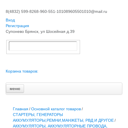
8(4832) 599-826
8-960-551-1010
89605501010@mail.ru
Вход
Регистрация
Супонево Брянск, ул Шосейная д.39
Корзина товаров:
меню
Главная
Основной каталог товаров
ЗАПЧАСТИ К АВТОТРАКТОРНОЙ ТЕХНИКЕ
Главная
/
Основной каталог товаров
/
СТАРТЕРЫ, ГЕНЕРАТОРЫ
СТАРТЕРЫ, ГЕНЕРАТОРЫ
АККУМУЛЯТОРЫ,РЕМНИ,МАНЖЕТЫ, РВД И ДРУГОЕ
АККУМУЛЯТОРЫ,РЕМНИ,МАНЖЕТЫ, РВД И ДРУГОЕ
/
ЗАПЧАСТИ К СЕЛЬХОЗОБОРУДОВАНИЮ
АККУМУЛЯТОРЫ, АККУМУЛЯТОРНЫЕ ПРОВОДА,