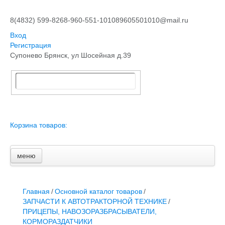
8(4832) 599-826
8-960-551-1010
89605501010@mail.ru
Вход
Регистрация
Супонево Брянск, ул Шосейная д.39
Корзина товаров:
меню
Главная
Основной каталог товаров
ЗАПЧАСТИ К АВТОТРАКТОРНОЙ ТЕХНИКЕ
Главная
/
Основной каталог товаров
/
СТАРТЕРЫ, ГЕНЕРАТОРЫ
ЗАПЧАСТИ К АВТОТРАКТОРНОЙ ТЕХНИКЕ
/
АККУМУЛЯТОРЫ,РЕМНИ,МАНЖЕТЫ, РВД И ДРУГОЕ
ПРИЦЕПЫ, НАВОЗОРАЗБРАСЫВАТЕЛИ,
ЗАПЧАСТИ К СЕЛЬХОЗОБОРУДОВАНИЮ
КОРМОРАЗДАТЧИКИ