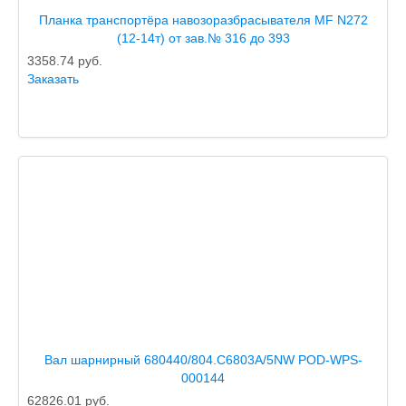
Планка транспортёра навозоразбрасывателя MF N272
(12-14т) от зав.№ 316 до 393
3358.74
руб.
Заказать
Вал шарнирный 680440/804.C6803A/5NW POD-WPS-
000144
62826.01
руб.