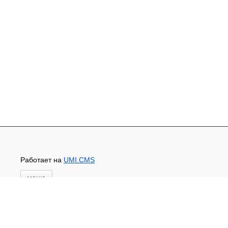
Работает на
UMI.CMS
меню
Главная
Основной каталог товаров
ЗАПЧАСТИ К АВТОТРАКТОРНОЙ ТЕХНИКЕ
СТАРТЕРЫ, ГЕНЕРАТОРЫ