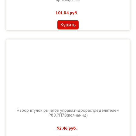
101.84
руб.
Купить
Набор втулок рычагов управл.гидрораспределителем
Р80,РП70(полиамид)
92.46
руб.