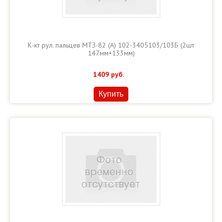
К-кт рул. пальцев МТЗ-82 (А) 102-3405103/103Б (2шт
147мм+133мм)
1409
руб.
Купить