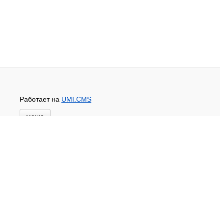
Работает на
UMI.CMS
меню
Главная
Основной каталог товаров
ЗАПЧАСТИ К АВТОТРАКТОРНОЙ ТЕХНИКЕ
СТАРТЕРЫ, ГЕНЕРАТОРЫ
АККУМУЛЯТОРЫ,РЕМНИ,МАНЖЕТЫ, РВД И
ДРУГОЕ
ЗАПЧАСТИ К СЕЛЬХОЗОБОРУДОВАНИЮ
Доставка и оплата
Контакты
Новости и акции