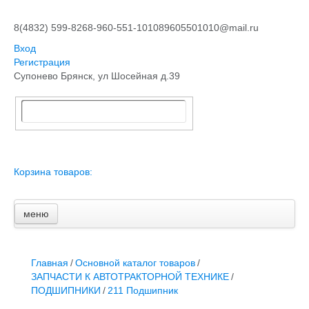
8(4832) 599-826
8-960-551-1010
89605501010@mail.ru
Вход
Регистрация
Супонево Брянск, ул Шосейная д.39
Корзина товаров:
меню
Главная
Основной каталог товаров
ЗАПЧАСТИ К АВТОТРАКТОРНОЙ ТЕХНИКЕ
Главная
/
Основной каталог товаров
/
СТАРТЕРЫ, ГЕНЕРАТОРЫ
ЗАПЧАСТИ К АВТОТРАКТОРНОЙ ТЕХНИКЕ
/
АККУМУЛЯТОРЫ,РЕМНИ,МАНЖЕТЫ, РВД И ДРУГОЕ
ПОДШИПНИКИ
/
211 Подшипник
ЗАПЧАСТИ К СЕЛЬХОЗОБОРУДОВАНИЮ