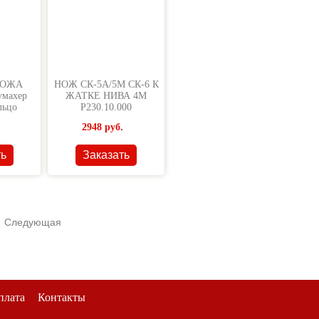
НОЖА
НОЖ СК-5А/5М СК-6 К
махер
ЖАТКЕ НИВА 4М
льцо
Р230.10.000
2948
руб.
ть
Заказать
Следующая
плата
Контакты