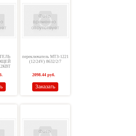
ТЕЛЬ
переключатель МТЗ-1221
ЮЩЕЙ
(12/24V) 8632/2/7
2КВТ
ССИК
б.
2098.44
руб.
ть
Заказать