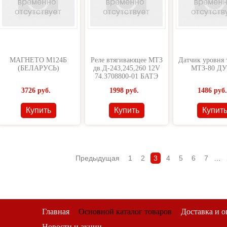
МАГНЕТО М124Б
Реле втягивающее МТЗ
Датчик уровня 
(БЕЛАРУСЬ)
дв.Д-243,245,260 12V
МТЗ-80 Д
74.3708800-01 БАТЭ
3726
руб.
1998
руб.
1486
руб.
Купить
Купить
Купит
Предыдущая
1
2
3
4
5
6
7
…
Главная
Основной каталог товаров
Доставка и о
Новости и акции