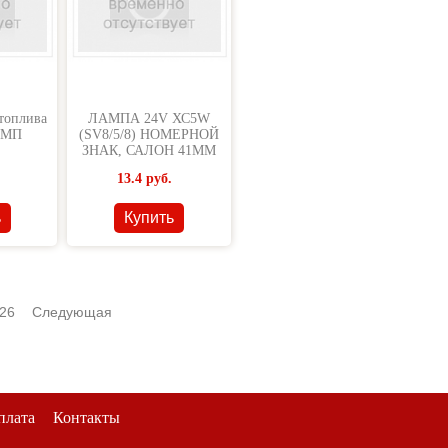
топлива
ЛАМПА 24V ХС5W
УМП
(SV8/5/8) НОМЕРНОЙ
ЗНАК, САЛОН 41ММ
МАЯК А24-С5
13.4
руб.
ь
Купить
26
Следующая
плата
Контакты