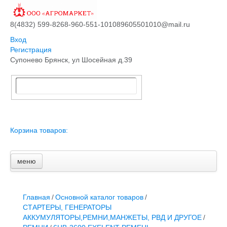
8(4832) 599-826
8-960-551-1010
89605501010@mail.ru
Вход
Регистрация
Супонево Брянск, ул Шосейная д.39
Корзина товаров:
меню
Главная
Основной каталог товаров
ЗАПЧАСТИ К АВТОТРАКТОРНОЙ ТЕХНИКЕ
Главная
/
Основной каталог товаров
/
СТАРТЕРЫ, ГЕНЕРАТОРЫ
СТАРТЕРЫ, ГЕНЕРАТОРЫ
АККУМУЛЯТОРЫ,РЕМНИ,МАНЖЕТЫ, РВД И ДРУГОЕ
АККУМУЛЯТОРЫ,РЕМНИ,МАНЖЕТЫ, РВД И ДРУГОЕ
/
ЗАПЧАСТИ К СЕЛЬХОЗОБОРУДОВАНИЮ