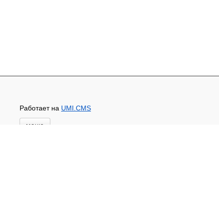
Работает на
UMI.CMS
меню
Главная
Основной каталог товаров
ЗАПЧАСТИ К АВТОТРАКТОРНОЙ ТЕХНИКЕ
СТАРТЕРЫ, ГЕНЕРАТОРЫ
АККУМУЛЯТОРЫ,РЕМНИ,МАНЖЕТЫ, РВД И
ДРУГОЕ
ЗАПЧАСТИ К СЕЛЬХОЗОБОРУДОВАНИЮ
Доставка и оплата
Контакты