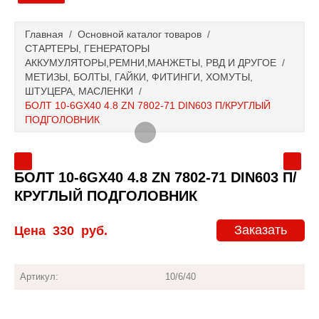
Главная
Главная
/
Основной каталог товаров
/
СТАРТЕРЫ, ГЕНЕРАТОРЫ
Основной каталог товаров
АККУМУЛЯТОРЫ,РЕМНИ,МАНЖЕТЫ, РВД И ДРУГОЕ
/
МЕТИЗЫ, БОЛТЫ, ГАЙКИ, ФИТИНГИ, ХОМУТЫ,
ШТУЦЕРА, МАСЛЕНКИ
/
Доставка и оплата
БОЛТ 10-6GХ40 4.8 ZN 7802-71 DIN603 П/КРУГЛЫЙ
ПОДГОЛОВНИК
Контакты
Новости и акции
БОЛТ 10-6GХ40 4.8 ZN 7802-71 DIN603 П/
КРУГЛЫЙ ПОДГОЛОВНИК
Заказать
Цена
330
руб.
Артикул:
10/6/40