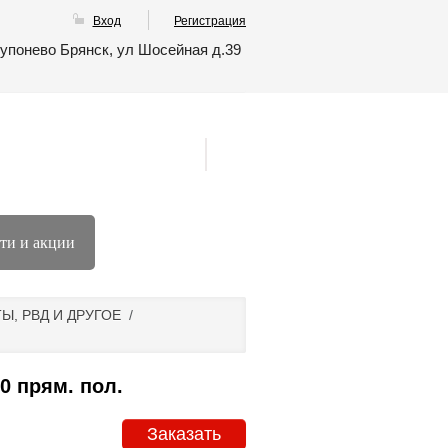
Вход
Регистрация
упонево Брянск, ул Шосейная д.39
ти и акции
, РВД И ДРУГОЕ
/
 прям. пол.
Заказать