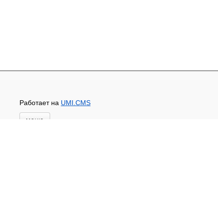
Работает на
UMI.CMS
меню
Главная
Основной каталог товаров
ЗАПЧАСТИ К АВТОТРАКТОРНОЙ ТЕХНИКЕ
СТАРТЕРЫ, ГЕНЕРАТОРЫ
АККУМУЛЯТОРЫ,РЕМНИ,МАНЖЕТЫ, РВД И
ДРУГОЕ
ЗАПЧАСТИ К СЕЛЬХОЗОБОРУДОВАНИЮ
Доставка и оплата
Контакты