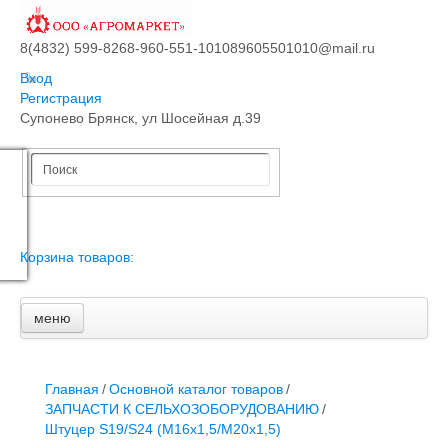
8(4832) 599-826
8-960-551-1010
89605501010@mail.ru
Вход
Регистрация
Супонево Брянск, ул Шосейная д.39
Корзина товаров:
меню
Главная
Основной каталог товаров
ЗАПЧАСТИ К АВТОТРАКТОРНОЙ ТЕХНИКЕ
Главная
/
Основной каталог товаров
/
СТАРТЕРЫ, ГЕНЕРАТОРЫ
ЗАПЧАСТИ К СЕЛЬХОЗОБОРУДОВАНИЮ
/
АККУМУЛЯТОРЫ,РЕМНИ,МАНЖЕТЫ, РВД И ДРУГОЕ
Штуцер S19/S24 (М16х1,5/М20х1,5)
ЗАПЧАСТИ К СЕЛЬХОЗОБОРУДОВАНИЮ