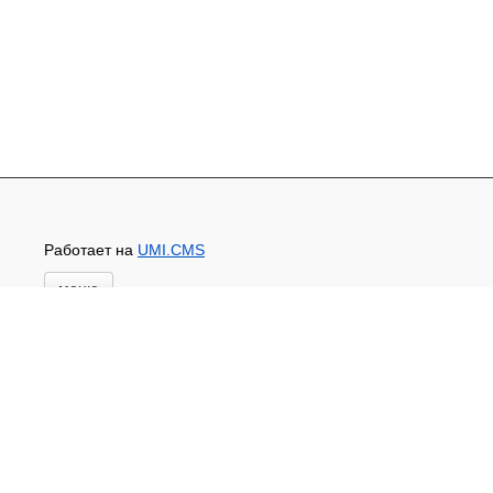
Работает на
UMI.CMS
меню
Главная
Основной каталог товаров
ЗАПЧАСТИ К АВТОТРАКТОРНОЙ ТЕХНИКЕ
СТАРТЕРЫ, ГЕНЕРАТОРЫ
АККУМУЛЯТОРЫ,РЕМНИ,МАНЖЕТЫ, РВД И
ДРУГОЕ
ЗАПЧАСТИ К СЕЛЬХОЗОБОРУДОВАНИЮ
Доставка и оплата
Контакты