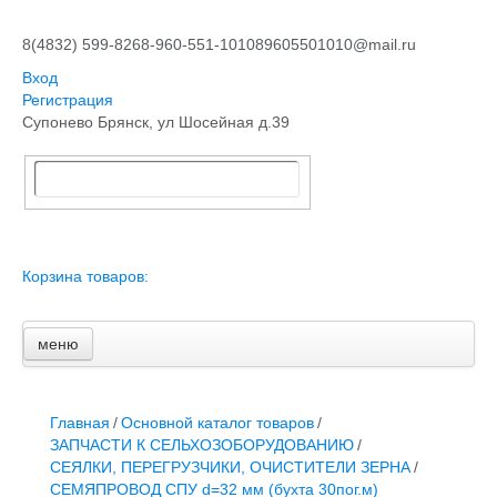
8(4832) 599-826
8-960-551-1010
89605501010@mail.ru
Вход
Регистрация
Супонево Брянск, ул Шосейная д.39
Корзина товаров:
меню
Главная
Основной каталог товаров
ЗАПЧАСТИ К АВТОТРАКТОРНОЙ ТЕХНИКЕ
Главная
/
Основной каталог товаров
/
СТАРТЕРЫ, ГЕНЕРАТОРЫ
ЗАПЧАСТИ К СЕЛЬХОЗОБОРУДОВАНИЮ
/
АККУМУЛЯТОРЫ,РЕМНИ,МАНЖЕТЫ, РВД И ДРУГОЕ
СЕЯЛКИ, ПЕРЕГРУЗЧИКИ, ОЧИСТИТЕЛИ ЗЕРНА
/
ЗАПЧАСТИ К СЕЛЬХОЗОБОРУДОВАНИЮ
СЕМЯПРОВОД СПУ d=32 мм (бухта 30пог.м)