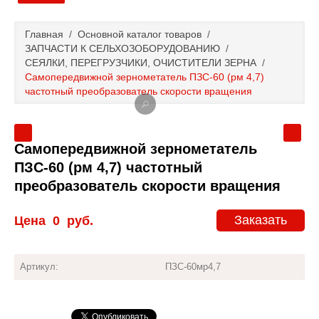
Главная
Главная
/
Основной каталог товаров
/
ЗАПЧАСТИ К СЕЛЬХОЗОБОРУДОВАНИЮ
/
Основной каталог товаров
СЕЯЛКИ, ПЕРЕГРУЗЧИКИ, ОЧИСТИТЕЛИ ЗЕРНА
/
Самопередвижной зернометатель ПЗС-60 (рм 4,7)
частотный преобразователь скорости вращения
Доставка и оплата
Контакты
Самопередвижной зернометатель
ПЗС-60 (рм 4,7) частотный
Новости и акции
преобразователь скорости вращения
Заказать
Цена
0
руб.
Артикул:
ПЗС-60мр4,7