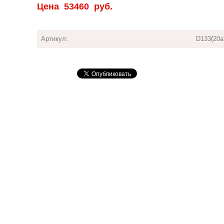
Цена
53460
руб.
Артикул:
D133(20а