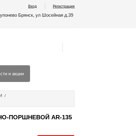
Вход
Регистрация
упонево Брянск, ул Шосейная д.39
сти и акции
И
/
О-ПОРШНЕВОЙ АR-135