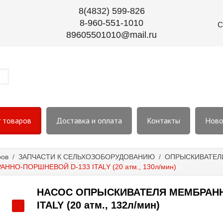
8(4832) 599-826
8-960-551-1010
С
89605501010@mail.ru
г товаров
Доставка и оплата
Контакты
Ново
ров
/
ЗАПЧАСТИ К СЕЛЬХОЗОБОРУДОВАНИЮ
/
ОПРЫСКИВАТЕЛ
О-ПОРШНЕВОЙ D-133 ITALY (20 атм., 130л/мин)
НАСОС ОПРЫСКИВАТЕЛЯ МЕМБРАНН
ITALY (20 атм., 132л/мин)