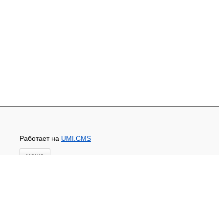
Работает на
UMI.CMS
меню
Главная
Основной каталог товаров
ЗАПЧАСТИ К АВТОТРАКТОРНОЙ ТЕХНИКЕ
СТАРТЕРЫ, ГЕНЕРАТОРЫ
АККУМУЛЯТОРЫ,РЕМНИ,МАНЖЕТЫ, РВД И
ДРУГОЕ