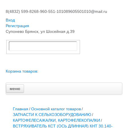
8(4832) 599-826
8-960-551-1010
89605501010@mail.ru
Вход
Регистрация
Супонево Брянск, ул Шосейная д.39
Корзина товаров:
меню
Главная
Основной каталог товаров
ЗАПЧАСТИ К АВТОТРАКТОРНОЙ ТЕХНИКЕ
Главная
/
Основной каталог товаров
/
СТАРТЕРЫ, ГЕНЕРАТОРЫ
ЗАПЧАСТИ К СЕЛЬХОЗОБОРУДОВАНИЮ
/
АККУМУЛЯТОРЫ,РЕМНИ,МАНЖЕТЫ, РВД И ДРУГОЕ
КАРТОФЕЛЕСАЖАЛКИ, КАРТОФЕЛЕКОПАЛКИ
/
ЗАПЧАСТИ К СЕЛЬХОЗОБОРУДОВАНИЮ
ВСТРЯХИВАТЕЛЬ КСТ (ОСЬ ДЛИННАЯ) КНТ 30.140-