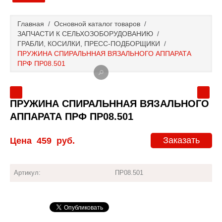
Главная
Главная
/
Основной каталог товаров
/
ЗАПЧАСТИ К СЕЛЬХОЗОБОРУДОВАНИЮ
/
Основной каталог товаров
ГРАБЛИ, КОСИЛКИ, ПРЕСС-ПОДБОРЩИКИ
/
ПРУЖИНА СПИРАЛЬННАЯ ВЯЗАЛЬНОГО АППАРАТА
ПРФ ПР08.501
Доставка и оплата
Контакты
ПРУЖИНА СПИРАЛЬННАЯ ВЯЗАЛЬНОГО
АППАРАТА ПРФ ПР08.501
Новости и акции
Заказать
Цена
459
руб.
Артикул:
ПР08.501