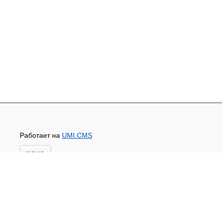
Работает на
UMI.CMS
меню
Главная
Основной каталог товаров
ЗАПЧАСТИ К АВТОТРАКТОРНОЙ ТЕХНИКЕ
СТАРТЕРЫ, ГЕНЕРАТОРЫ
АККУМУЛЯТОРЫ,РЕМНИ,МАНЖЕТЫ, РВД И
ДРУГОЕ