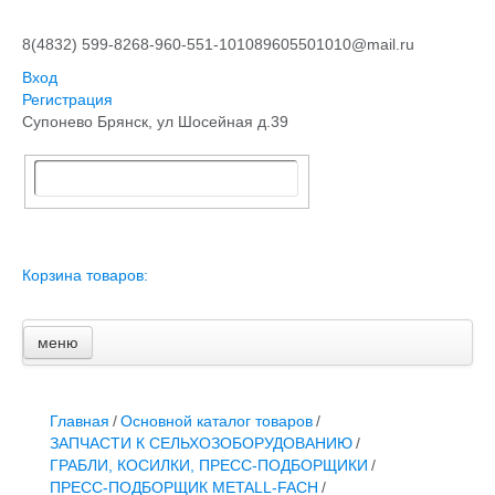
8(4832) 599-826
8-960-551-1010
89605501010@mail.ru
Вход
Регистрация
Супонево Брянск, ул Шосейная д.39
Корзина товаров:
меню
Главная
Основной каталог товаров
ЗАПЧАСТИ К АВТОТРАКТОРНОЙ ТЕХНИКЕ
Главная
/
Основной каталог товаров
/
СТАРТЕРЫ, ГЕНЕРАТОРЫ
ЗАПЧАСТИ К СЕЛЬХОЗОБОРУДОВАНИЮ
/
АККУМУЛЯТОРЫ,РЕМНИ,МАНЖЕТЫ, РВД И ДРУГОЕ
ГРАБЛИ, КОСИЛКИ, ПРЕСС-ПОДБОРЩИКИ
/
ЗАПЧАСТИ К СЕЛЬХОЗОБОРУДОВАНИЮ
ПРЕСС-ПОДБОРЩИК METALL-FACH
/