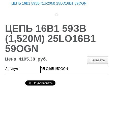
Доставка и оплата
ЦЕПЬ 16В1 59ЗВ (1,520М) 25LO16B1 59OGN
Контакты
Новости и акции
ЦЕПЬ 16В1 59ЗВ
(1,520М) 25LO16B1
59OGN
Цена
4195.38
руб.
Заказать
Артикул:
25LO16B1/59OGN