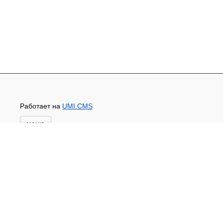
Работает на
UMI.CMS
меню
Главная
Основной каталог товаров
ЗАПЧАСТИ К АВТОТРАКТОРНОЙ ТЕХНИКЕ
СТАРТЕРЫ, ГЕНЕРАТОРЫ
АККУМУЛЯТОРЫ,РЕМНИ,МАНЖЕТЫ, РВД И
ДРУГОЕ
ЗАПЧАСТИ К СЕЛЬХОЗОБОРУДОВАНИЮ
Доставка и оплата
Контакты