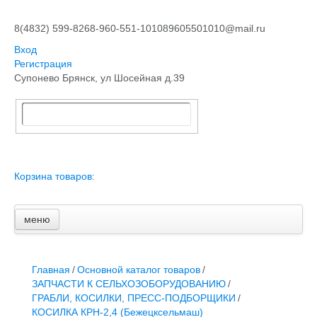
8(4832) 599-826
8-960-551-1010
89605501010@mail.ru
Вход
Регистрация
Супонево Брянск, ул Шосейная д.39
Корзина товаров:
меню
Главная
Основной каталог товаров
ЗАПЧАСТИ К АВТОТРАКТОРНОЙ ТЕХНИКЕ
Главная
/
Основной каталог товаров
/
СТАРТЕРЫ, ГЕНЕРАТОРЫ
ЗАПЧАСТИ К СЕЛЬХОЗОБОРУДОВАНИЮ
/
АККУМУЛЯТОРЫ,РЕМНИ,МАНЖЕТЫ, РВД И ДРУГОЕ
ГРАБЛИ, КОСИЛКИ, ПРЕСС-ПОДБОРЩИКИ
/
ЗАПЧАСТИ К СЕЛЬХОЗОБОРУДОВАНИЮ
КОСИЛКА КРН-2,4 (Бежецксельмаш)