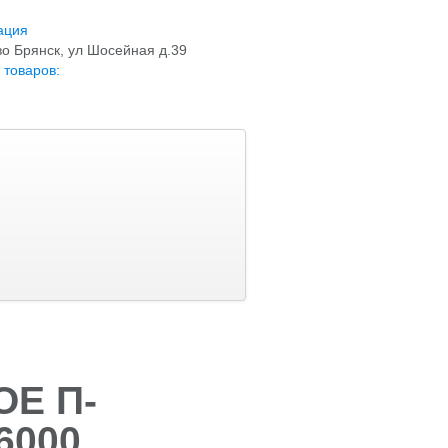
ация
о Брянск, ул Шосейная д.39
 товаров:
Е П-
6000