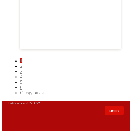
1
2
3
4
5
6
Следующая
Работает на
UMI.CMS
меню