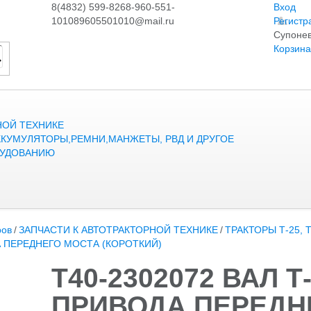
8(4832) 599-826
8-960-551-
Вход
1010
89605501010@mail.ru
Регистр
Супонев
Корзина
НОЙ ТЕХНИКЕ
ККУМУЛЯТОРЫ,РЕМНИ,МАНЖЕТЫ, РВД И ДРУГОЕ
РУДОВАНИЮ
ров
/
ЗАПЧАСТИ К АВТОТРАКТОРНОЙ ТЕХНИКЕ
/
ТРАКТОРЫ Т-25, Т
ДА ПЕРЕДНЕГО МОСТА (КОРОТКИЙ)
Т40-2302072 ВАЛ Т
ПРИВОДА ПЕРЕДН