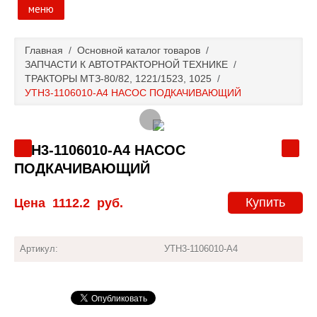
меню
Главная
Главная
/
Основной каталог товаров
/
ЗАПЧАСТИ К АВТОТРАКТОРНОЙ ТЕХНИКЕ
/
Основной каталог товаров
ТРАКТОРЫ МТЗ-80/82, 1221/1523, 1025
/
УТН3-1106010-А4 НАСОС ПОДКАЧИВАЮЩИЙ
Доставка и оплата
Контакты
УТН3-1106010-А4 НАСОС
ПОДКАЧИВАЮЩИЙ
Новости и акции
Купить
Цена
1112.2
руб.
Артикул:
УТН3-1106010-А4