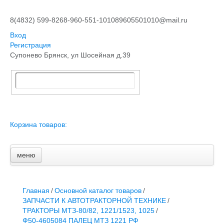
8(4832) 599-826
8-960-551-1010
89605501010@mail.ru
Вход
Регистрация
Супонево Брянск, ул Шосейная д.39
Корзина товаров:
меню
Главная
Основной каталог товаров
ЗАПЧАСТИ К АВТОТРАКТОРНОЙ ТЕХНИКЕ
Главная
/
Основной каталог товаров
/
СТАРТЕРЫ, ГЕНЕРАТОРЫ
ЗАПЧАСТИ К АВТОТРАКТОРНОЙ ТЕХНИКЕ
/
АККУМУЛЯТОРЫ,РЕМНИ,МАНЖЕТЫ, РВД И ДРУГОЕ
ТРАКТОРЫ МТЗ-80/82, 1221/1523, 1025
/
ЗАПЧАСТИ К СЕЛЬХОЗОБОРУДОВАНИЮ
Ф50-4605084 ПАЛЕЦ МТЗ 1221 РФ