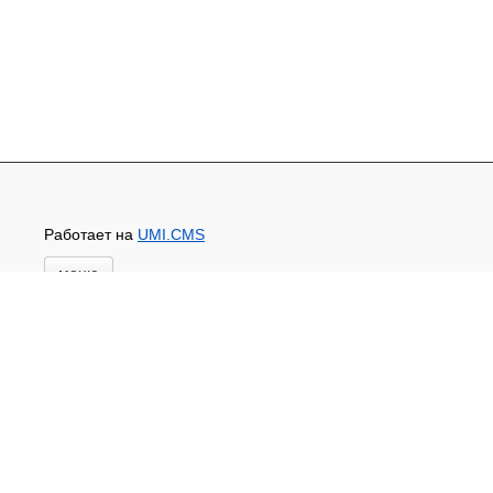
Работает на
UMI.CMS
меню
Главная
Основной каталог товаров
ЗАПЧАСТИ К АВТОТРАКТОРНОЙ ТЕХНИКЕ
СТАРТЕРЫ, ГЕНЕРАТОРЫ
АККУМУЛЯТОРЫ,РЕМНИ,МАНЖЕТЫ, РВД И
ДРУГОЕ
ЗАПЧАСТИ К СЕЛЬХОЗОБОРУДОВАНИЮ
Доставка и оплата
Контакты