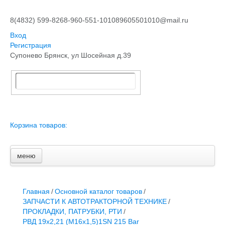
8(4832) 599-826
8-960-551-1010
89605501010@mail.ru
Вход
Регистрация
Супонево Брянск, ул Шосейная д.39
Корзина товаров:
меню
Главная
Основной каталог товаров
ЗАПЧАСТИ К АВТОТРАКТОРНОЙ ТЕХНИКЕ
Главная
/
Основной каталог товаров
/
СТАРТЕРЫ, ГЕНЕРАТОРЫ
ЗАПЧАСТИ К АВТОТРАКТОРНОЙ ТЕХНИКЕ
/
АККУМУЛЯТОРЫ,РЕМНИ,МАНЖЕТЫ, РВД И ДРУГОЕ
ПРОКЛАДКИ, ПАТРУБКИ, РТИ
/
ЗАПЧАСТИ К СЕЛЬХОЗОБОРУДОВАНИЮ
РВД 19х2,21 (М16х1,5)1SN 215 Bar