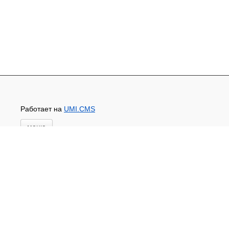
Работает на
UMI.CMS
меню
Главная
Основной каталог товаров
ЗАПЧАСТИ К АВТОТРАКТОРНОЙ ТЕХНИКЕ
СТАРТЕРЫ, ГЕНЕРАТОРЫ
АККУМУЛЯТОРЫ,РЕМНИ,МАНЖЕТЫ, РВД И
ДРУГОЕ
ЗАПЧАСТИ К СЕЛЬХОЗОБОРУДОВАНИЮ
Доставка и оплата
Контакты