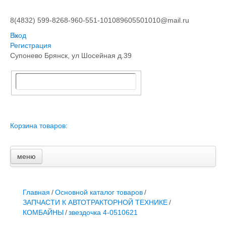
8(4832) 599-826
8-960-551-1010
89605501010@mail.ru
Вход
Регистрация
Супонево Брянск, ул Шосейная д.39
Корзина товаров:
меню
Главная
Основной каталог товаров
ЗАПЧАСТИ К АВТОТРАКТОРНОЙ ТЕХНИКЕ
Главная
/
Основной каталог товаров
/
СТАРТЕРЫ, ГЕНЕРАТОРЫ
ЗАПЧАСТИ К АВТОТРАКТОРНОЙ ТЕХНИКЕ
/
АККУМУЛЯТОРЫ,РЕМНИ,МАНЖЕТЫ, РВД И ДРУГОЕ
КОМБАЙНЫ
/
звездочка 4-0510621
ЗАПЧАСТИ К СЕЛЬХОЗОБОРУДОВАНИЮ