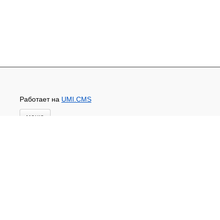
Работает на
UMI.CMS
меню
Главная
Основной каталог товаров
ЗАПЧАСТИ К АВТОТРАКТОРНОЙ ТЕХНИКЕ
СТАРТЕРЫ, ГЕНЕРАТОРЫ
АККУМУЛЯТОРЫ,РЕМНИ,МАНЖЕТЫ, РВД И
ДРУГОЕ
ЗАПЧАСТИ К СЕЛЬХОЗОБОРУДОВАНИЮ
Доставка и оплата
Контакты
Новости и акции