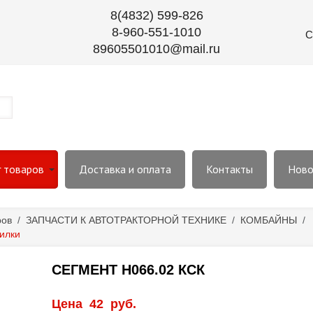
8(4832) 599-826
8-960-551-1010
С
89605501010@mail.ru
г товаров
Доставка и оплата
Контакты
Ново
ров
/
ЗАПЧАСТИ К АВТОТРАКТОРНОЙ ТЕХНИКЕ
/
КОМБАЙНЫ
/
илки
СЕГМЕНТ Н066.02 КСК
Цена
42
руб.