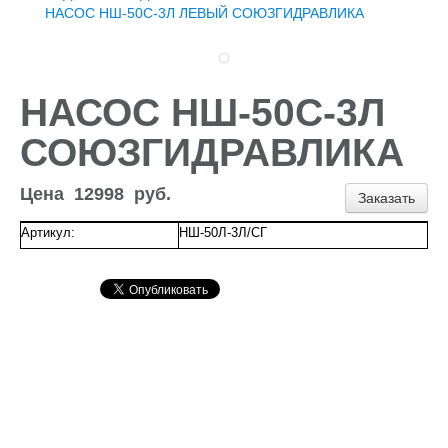
Доставка и оплата
НАСОС НШ-50С-3Л ЛЕВЫЙ СОЮЗГИДРАВЛИКА
Контакты
Новости и акции
НАСОС НШ-50С-3Л
СОЮЗГИДРАВЛИКА
Цена
12998
руб.
Заказать
Артикул:
НШ-50Л-3Л/СГ