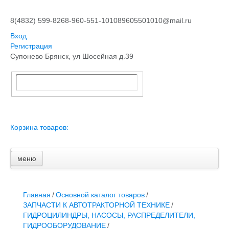
8(4832) 599-826
8-960-551-1010
89605501010@mail.ru
Вход
Регистрация
Супонево Брянск, ул Шосейная д.39
Корзина товаров:
меню
Главная
Основной каталог товаров
ЗАПЧАСТИ К АВТОТРАКТОРНОЙ ТЕХНИКЕ
Главная
/
Основной каталог товаров
/
СТАРТЕРЫ, ГЕНЕРАТОРЫ
ЗАПЧАСТИ К АВТОТРАКТОРНОЙ ТЕХНИКЕ
/
АККУМУЛЯТОРЫ,РЕМНИ,МАНЖЕТЫ, РВД И ДРУГОЕ
ГИДРОЦИЛИНДРЫ, НАСОСЫ, РАСПРЕДЕЛИТЕЛИ,
ЗАПЧАСТИ К СЕЛЬХОЗОБОРУДОВАНИЮ
ГИДРООБОРУДОВАНИЕ
/