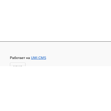
Работает на
UMI.CMS
меню
Главная
Основной каталог товаров
ЗАПЧАСТИ К АВТОТРАКТОРНОЙ ТЕХНИКЕ
СТАРТЕРЫ, ГЕНЕРАТОРЫ
АККУМУЛЯТОРЫ,РЕМНИ,МАНЖЕТЫ, РВД И
ДРУГОЕ
ЗАПЧАСТИ К СЕЛЬХОЗОБОРУДОВАНИЮ
Доставка и оплата