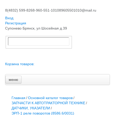
8(4832) 599-826
8-960-551-1010
89605501010@mail.ru
Вход
Регистрация
Супонево Брянск, ул Шосейная д.39
Корзина товаров:
меню
Главная
Основной каталог товаров
ЗАПЧАСТИ К АВТОТРАКТОРНОЙ ТЕХНИКЕ
Главная
/
Основной каталог товаров
/
СТАРТЕРЫ, ГЕНЕРАТОРЫ
ЗАПЧАСТИ К АВТОТРАКТОРНОЙ ТЕХНИКЕ
/
АККУМУЛЯТОРЫ,РЕМНИ,МАНЖЕТЫ, РВД И ДРУГОЕ
ДАТЧИКИ, УКАЗАТЕЛИ
/
ЗАПЧАСТИ К СЕЛЬХОЗОБОРУДОВАНИЮ
ЭРП-1 реле поворотов (8586.6/0031)