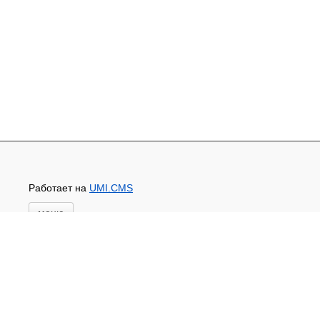
Работает на
UMI.CMS
меню
Главная
Основной каталог товаров
ЗАПЧАСТИ К АВТОТРАКТОРНОЙ ТЕХНИКЕ
СТАРТЕРЫ, ГЕНЕРАТОРЫ
АККУМУЛЯТОРЫ,РЕМНИ,МАНЖЕТЫ, РВД И
ДРУГОЕ
ЗАПЧАСТИ К СЕЛЬХОЗОБОРУДОВАНИЮ