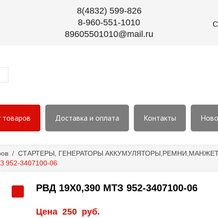
8(4832) 599-826
8-960-551-1010
С
89605501010@mail.ru
г товаров
Доставка и оплата
Контакты
Ново
ров
/
СТАРТЕРЫ, ГЕНЕРАТОРЫ АККУМУЛЯТОРЫ,РЕМНИ,МАНЖЕТЫ
З 952-3407100-06
РВД 19Х0,390 МТЗ 952-3407100-06
Цена
250
руб.