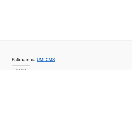
Работает на
UMI.CMS
меню
Главная
Основной каталог товаров
ЗАПЧАСТИ К АВТОТРАКТОРНОЙ ТЕХНИКЕ
СТАРТЕРЫ, ГЕНЕРАТОРЫ
АККУМУЛЯТОРЫ,РЕМНИ,МАНЖЕТЫ, РВД И
ДРУГОЕ
ЗАПЧАСТИ К СЕЛЬХОЗОБОРУДОВАНИЮ
Доставка и оплата
Контакты
Новости и акции