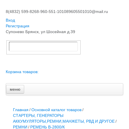
8(4832) 599-826
8-960-551-1010
89605501010@mail.ru
Вход
Регистрация
Супонево Брянск, ул Шосейная д.39
Корзина товаров:
меню
Главная
Основной каталог товаров
ЗАПЧАСТИ К АВТОТРАКТОРНОЙ ТЕХНИКЕ
Главная
/
Основной каталог товаров
/
СТАРТЕРЫ, ГЕНЕРАТОРЫ
СТАРТЕРЫ, ГЕНЕРАТОРЫ
АККУМУЛЯТОРЫ,РЕМНИ,МАНЖЕТЫ, РВД И ДРУГОЕ
АККУМУЛЯТОРЫ,РЕМНИ,МАНЖЕТЫ, РВД И ДРУГОЕ
/
ЗАПЧАСТИ К СЕЛЬХОЗОБОРУДОВАНИЮ
РЕМНИ
/
РЕМЕНЬ В-2800/К