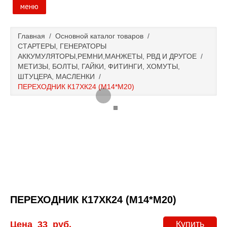
меню
Главная
Главная
/
Основной каталог товаров
/
СТАРТЕРЫ, ГЕНЕРАТОРЫ
Основной каталог товаров
АККУМУЛЯТОРЫ,РЕМНИ,МАНЖЕТЫ, РВД И ДРУГОЕ
/
МЕТИЗЫ, БОЛТЫ, ГАЙКИ, ФИТИНГИ, ХОМУТЫ,
ШТУЦЕРА, МАСЛЕНКИ
/
Доставка и оплата
ПЕРЕХОДНИК К17ХК24 (М14*М20)
Контакты
Новости и акции
ПЕРЕХОДНИК К17ХК24 (М14*М20)
Купить
Цена
33
руб.