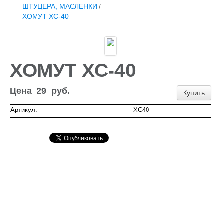
Доставка и оплата
ШТУЦЕРА, МАСЛЕНКИ
/
Контакты
ХОМУТ ХС-40
Новости и акции
ХОМУТ ХС-40
Цена
29
руб.
Купить
Артикул:
ХС40