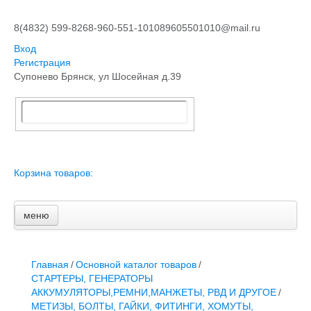
8(4832) 599-826
8-960-551-1010
89605501010@mail.ru
Вход
Регистрация
Супонево Брянск, ул Шосейная д.39
Корзина товаров:
меню
Главная
Основной каталог товаров
ЗАПЧАСТИ К АВТОТРАКТОРНОЙ ТЕХНИКЕ
Главная
/
Основной каталог товаров
/
СТАРТЕРЫ, ГЕНЕРАТОРЫ
СТАРТЕРЫ, ГЕНЕРАТОРЫ
АККУМУЛЯТОРЫ,РЕМНИ,МАНЖЕТЫ, РВД И ДРУГОЕ
АККУМУЛЯТОРЫ,РЕМНИ,МАНЖЕТЫ, РВД И ДРУГОЕ
/
ЗАПЧАСТИ К СЕЛЬХОЗОБОРУДОВАНИЮ
МЕТИЗЫ, БОЛТЫ, ГАЙКИ, ФИТИНГИ, ХОМУТЫ,