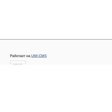
Работает на
UMI.CMS
меню
Главная
Основной каталог товаров
ЗАПЧАСТИ К АВТОТРАКТОРНОЙ ТЕХНИКЕ
СТАРТЕРЫ, ГЕНЕРАТОРЫ
АККУМУЛЯТОРЫ,РЕМНИ,МАНЖЕТЫ, РВД И
ДРУГОЕ
ЗАПЧАСТИ К СЕЛЬХОЗОБОРУДОВАНИЮ
Доставка и оплата
Контакты