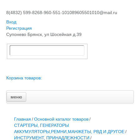
8(4832) 599-826
8-960-551-1010
89605501010@mail.ru
Вход
Регистрация
Супонево Брянск, ул Шосейная д.39
Корзина товаров:
меню
Главная
Основной каталог товаров
ЗАПЧАСТИ К АВТОТРАКТОРНОЙ ТЕХНИКЕ
Главная
/
Основной каталог товаров
/
СТАРТЕРЫ, ГЕНЕРАТОРЫ
СТАРТЕРЫ, ГЕНЕРАТОРЫ
АККУМУЛЯТОРЫ,РЕМНИ,МАНЖЕТЫ, РВД И ДРУГОЕ
АККУМУЛЯТОРЫ,РЕМНИ,МАНЖЕТЫ, РВД И ДРУГОЕ
/
ЗАПЧАСТИ К СЕЛЬХОЗОБОРУДОВАНИЮ
ИНСТРУМЕНТ, ПРИНАДЛЕЖНОСТИ
/